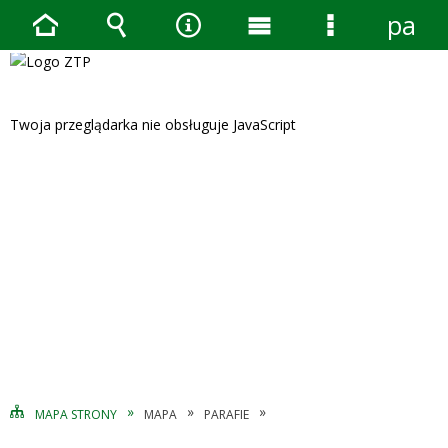
pane
Strona
Wyszukiwarka
Narzędzia
Menu
Menu
główna
główne
szczegółow
Twoja przeglądarka nie obsługuje JavaScript
MAPA STRONY
MAPA
PARAFIE