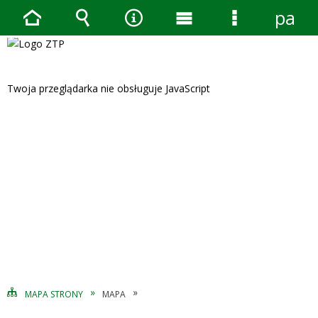
pane
Strona
Wyszukiwarka
Narzędzia
Menu
Menu
główna
główne
szczegółow
Twoja przeglądarka nie obsługuje JavaScript
MAPA STRONY
MAPA